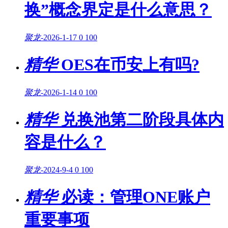
换”概念界定是什么意思？
聚龙
-
2026-1-17
0
100
精华
OES在币安上有吗?
聚龙
-
2026-1-14
0
100
精华
兑换池第二阶段具体内
容是什么？
聚龙
-
2024-9-4
0
100
精华
必读：管理ONE账户
重要事项