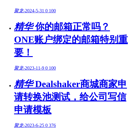
聚龙
-
2024-5-31
0
100
精华
你的邮箱正常吗？
ONE账户绑定的邮箱特别重
要！
聚龙
-
2023-11-9
0
100
精华
Dealshaker商城商家申
请转换池测试，给公司写信
申请模板
聚龙
-
2023-6-25
0
376