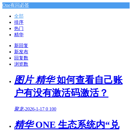
One有问必答
全部
排序
热门
精华
新回复
新发布
回复数
浏览数
图片
精华
如何查看自己账
户有没有激活码激活？
聚龙
-
2026-1-17
0
100
精华
ONE 生态系统内“兑