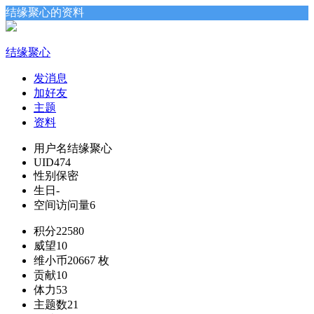
结缘聚心的资料
结缘聚心
发消息
加好友
主题
资料
用户名
结缘聚心
UID
474
性别
保密
生日
-
空间访问量
6
积分
22580
威望
10
维小币
20667 枚
贡献
10
体力
53
主题数
21