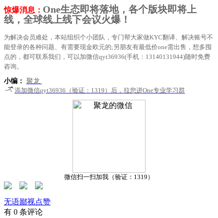
One生态即将落地，各个版块即将上
惊爆消息：
线，全球线上线下会议火爆！
为解决会员难处，本站组织个小团队，专门帮大家做KYC翻译、解决账号不
能登录的各种问题、有需要现金欧元的;另朋友有最低价one需出售，想多囤
点的，都可联系我们，可以加微信qyt36936(手机：13140131944)随时免费
咨询。
小编：
聚龙
添加微信qyt36936（验证：1319）后，拉您进One专业学习群
微信扫一扫加我（验证：1319）
无语
鄙视
点赞
有 0 条评论