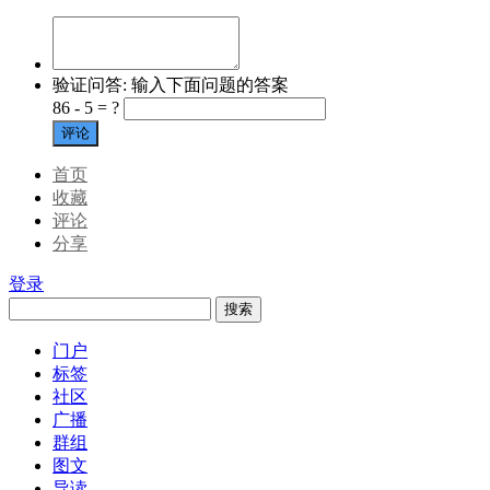
验证问答:
输入下面问题的答案
86 - 5 = ?
评论
首页
收藏
评论
分享
登录
搜索
门户
标签
社区
广播
群组
图文
导读