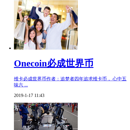
Onecoin必成世界币
维卡必成世界币作者：追梦者四年追求维卡币， 心中五
味六 ...
2019-1-17 11:43