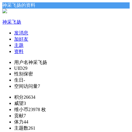
神采飞扬的资料
神采飞扬
发消息
加好友
主题
资料
用户名
神采飞扬
UID
29
性别
保密
生日
-
空间访问量
7
积分
26634
威望
3
维小币
23978 枚
贡献
7
体力
44
主题数
261