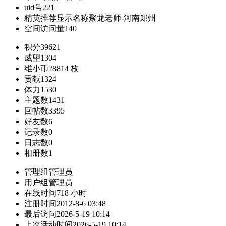
uid号
221
精英推荐显示名称
聚龙老师-河南郑州
空间访问量
140
积分
39621
威望
1304
维小币
28814 枚
贡献
1324
体力
1530
主题数
1431
回帖数
3395
好友数
6
记录数
0
日志数
0
相册数
1
管理组
管理员
用户组
管理员
在线时间
718 小时
注册时间
2012-8-6 03:48
最后访问
2026-5-19 10:14
上次活动时间
2026-5-19 10:14