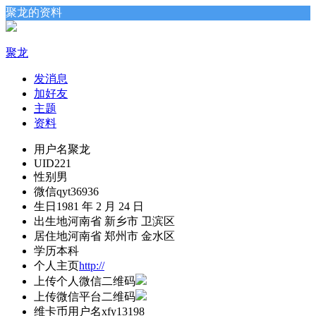
聚龙的资料
聚龙
发消息
加好友
主题
资料
用户名
聚龙
UID
221
性别
男
微信
qyt36936
生日
1981 年 2 月 24 日
出生地
河南省 新乡市 卫滨区
居住地
河南省 郑州市 金水区
学历
本科
个人主页
http://
上传个人微信二维码
上传微信平台二维码
维卡币用户名
xfy13198