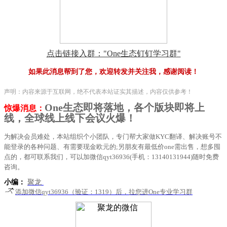
点击链接入群："One生态钉钉学习群"
如果此消息帮到了您，欢迎转发并关注我，感谢阅读！
声明：内容来源于互联网，绝不代表本站证实其描述，内容仅供参考！
One生态即将落地，各个版块即将上
惊爆消息：
线，全球线上线下会议火爆！
为解决会员难处，本站组织个小团队，专门帮大家做KYC翻译、解决账号不
能登录的各种问题、有需要现金欧元的;另朋友有最低价one需出售，想多囤
点的，都可联系我们，可以加微信qyt36936(手机：13140131944)随时免费
咨询。
小编：
聚龙
添加微信qyt36936（验证：1319）后，拉您进One专业学习群