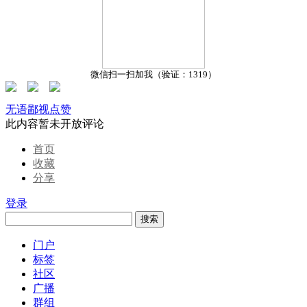
微信扫一扫加我（验证：1319）
无语
鄙视
点赞
此内容暂未开放评论
首页
收藏
分享
登录
搜索
门户
标签
社区
广播
群组