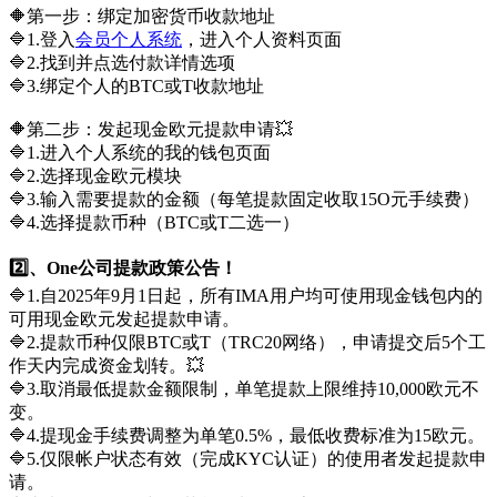
🔶️第一步：绑定加密货币收款地址
🔷️1.登入
会员个人系统
，进入个人资料页面
🔷️2.找到并点选付款详情选项
🔷️3.绑定个人的BTC或T收款地址
🔶️第二步：发起现金欧元提款申请💥
🔷️1.进入个人系统的我的钱包页面
🔷️2.选择现金欧元模块
🔷️3.输入需要提款的金额（每笔提款固定收取15O元手续费）
🔷️4.选择提款币种（BTC或T二选一）
2️⃣、One公司提款政策公告！
🔷️1.自2025年9月1日起，所有IMA用户均可使用现金钱包内的
可用现金欧元发起提款申请。
🔷️2.提款币种仅限BTC或T（TRC20网络），申请提交后5个工
作天内完成资金划转。💥
🔷️3.取消最低提款金额限制，单笔提款上限维持10,000欧元不
变。
🔷️4.提现金手续费调整为单笔0.5%，最低收费标准为15欧元。
🔷️5.仅限帐户状态有效（完成KYC认证）的使用者发起提款申
请。