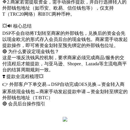
🔷️2.商家若需提取资金，需手动操作提款，并自行选择转入的
外部钱包地址（如币安、欧易、信任钱包等），仅支持
T（TRC20网络）和BTC两种币种。
💥🔊 核心总结
DSP不会自动将T划转至商家的外部钱包，兑换后的资金会先
以现金欧元的形式存入会员后台的现金钱包。商家需手动发起
提款操作，即可将资金划转至预先绑定的外部钱包位址。
🔴 为什么要设定现金钱包？
这是一项反洗钱风控机制，要求商家必须完成商品/服务的交
付流程后才能提款，与亚马逊、Shopee、Lazada等主流电商平
台的结算周期规则一致。
❣️ 提款全流程梳理💥
👉 外部客户下单交易→DSP自动完成OES兑换→资金转入商
家系统现金钱包→商家手动发起提款申请→资金划转至绑定的
外部钱包地址（T/BTC）
🔴 会员后台操作指引