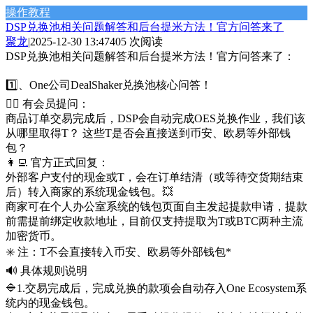
操作教程
DSP兑换池相关问题解答和后台提米方法！官方问答来了
聚龙
|
2025-12-30 13:47
405 次阅读
DSP兑换池相关问题解答和后台提米方法！官方问答来了：
1️⃣、One公司DealShaker兑换池核心问答！
🤷‍♂️ 有会员提问：
商品订单交易完成后，DSP会自动完成OES兑换作业，我们该
从哪里取得T？ 这些T是否会直接送到币安、欧易等外部钱
包？
👩‍💻 官方正式回复：
外部客户支付的现金或T，会在订单结清（或等待交货期结束
后）转入商家的系统现金钱包。💥
商家可在个人办公室系统的钱包页面自主发起提款申请，提款
前需提前绑定收款地址，目前仅支持提取为T或BTC两种主流
加密货币。
✳️ 注：T不会直接转入币安、欧易等外部钱包*
🔊 具体规则说明
🔷️1.交易完成后，完成兑换的款项会自动存入One Ecosystem系
统内的现金钱包。