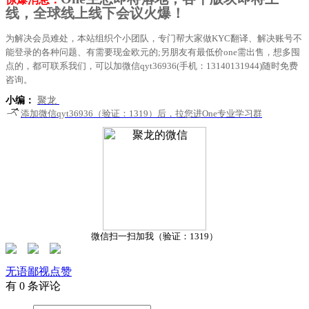
线，全球线上线下会议火爆！
为解决会员难处，本站组织个小团队，专门帮大家做KYC翻译、解决账号不
能登录的各种问题、有需要现金欧元的;另朋友有最低价one需出售，想多囤
点的，都可联系我们，可以加微信qyt36936(手机：13140131944)随时免费
咨询。
小编：
聚龙
添加微信qyt36936（验证：1319）后，拉您进One专业学习群
微信扫一扫加我（验证：1319）
无语
鄙视
点赞
有 0 条评论