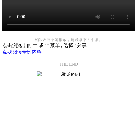
如果内容不能播放，请联系下面小编。
点击浏览器的 "
" 或 "
" 菜单 , 选择 "分享"
点我阅读全部内容
——THE END——