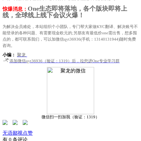
One生态即将落地，各个版块即将上
惊爆消息：
线，全球线上线下会议火爆！
为解决会员难处，本站组织个小团队，专门帮大家做KYC翻译、解决账号不
能登录的各种问题、有需要现金欧元的;另朋友有最低价one需出售，想多囤
点的，都可联系我们，可以加微信qyt36936(手机：13140131944)随时免费
咨询。
小编：
聚龙
添加微信qyt36936（验证：1319）后，拉您进One专业学习群
微信扫一扫加我（验证：1319）
无语
鄙视
点赞
有 0 条评论