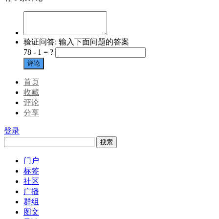
验证问答:
输入下面问题的答案
78 - 1 = ?
评论
首页
收藏
评论
分享
登录
搜索
门户
标签
社区
广播
群组
图文