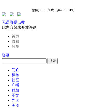
微信扫一扫加我（验证：1319）
无语
鄙视
点赞
此内容暂未开放评论
首页
收藏
分享
登录
搜索
门户
标签
社区
广播
群组
图文
导读
美图