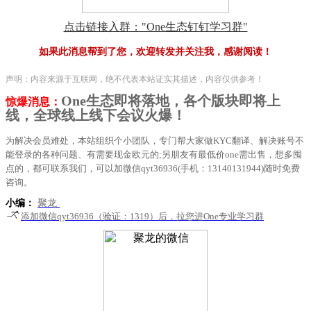
点击链接入群："One生态钉钉学习群"
如果此消息帮到了您，欢迎转发并关注我，感谢阅读！
声明：内容来源于互联网，绝不代表本站证实其描述，内容仅供参考！
One生态即将落地，各个版块即将上
惊爆消息：
线，全球线上线下会议火爆！
为解决会员难处，本站组织个小团队，专门帮大家做KYC翻译、解决账号不
能登录的各种问题、有需要现金欧元的;另朋友有最低价one需出售，想多囤
点的，都可联系我们，可以加微信qyt36936(手机：13140131944)随时免费
咨询。
小编：
聚龙
添加微信qyt36936（验证：1319）后，拉您进One专业学习群