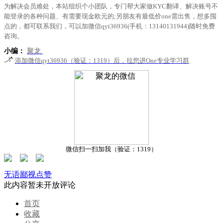
为解决会员难处，本站组织个小团队，专门帮大家做KYC翻译、解决账号不
能登录的各种问题、有需要现金欧元的;另朋友有最低价one需出售，想多囤
点的，都可联系我们，可以加微信qyt36936(手机：13140131944)随时免费
咨询。
小编：
聚龙
添加微信qyt36936（验证：1319）后，拉您进One专业学习群
微信扫一扫加我（验证：1319）
无语
鄙视
点赞
此内容暂未开放评论
首页
收藏